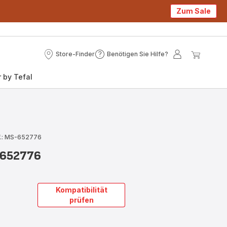
Zum Sale
Store-Finder
Benötigen Sie Hilfe?
Store-
Benötigen
Mein
Mein
Finder
Sie
Konto
Waren
 by Tefal
Hilfe?
f.: MS-652776
-652776
Kompatibilität
prüfen