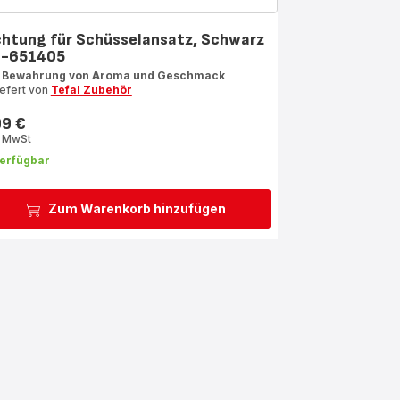
chtung für Schüsselansatz, Schwarz
-651405
 Bewahrung von Aroma und Geschmack
iefert von
Tefal Zubehör
99 €
s
. MwSt
erfügbar
Zum Warenkorb hinzufügen