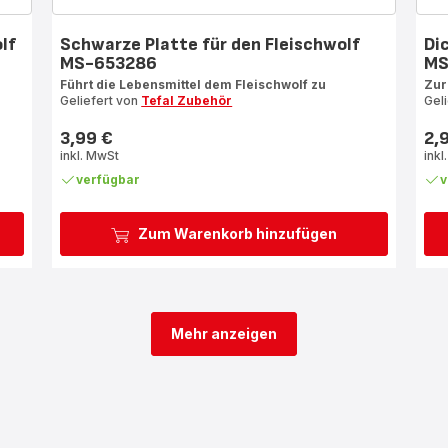
lf
Schwarze Platte für den Fleischwolf
Di
MS-653286
MS
Führt die Lebensmittel dem Fleischwolf zu
Zur
Geliefert von
Tefal Zubehör
Gel
3,99 €
2,
Preis
Prei
inkl. MwSt
inkl
verfügbar
v
Zum Warenkorb hinzufügen
Mehr anzeigen