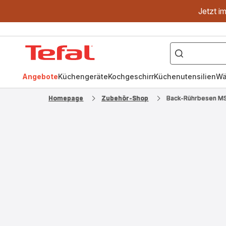
Jetzt i
["OptiGrill","Easy
Fry","Pfanne"]
Tefal
Homepage
Angebote
Küchengeräte
Kochgeschirr
Küchenutensilien
Wä
Homepage
Zubehör-Shop
Back-Rührbesen M