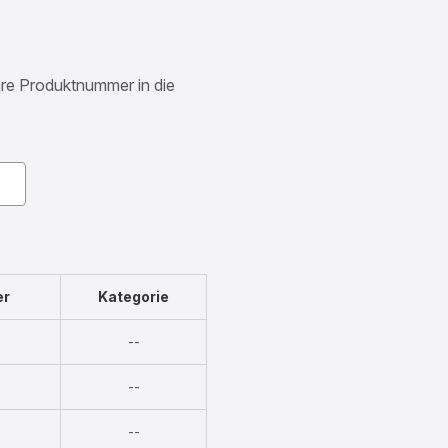
Ihre Produktnummer in die
er
Kategorie
Nicht
--
verfügbar
Nicht
--
verfügbar
Nicht
--