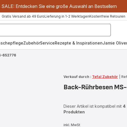
m SALE: Entdecken Sie eine große Auswahl an Bestsellern
Gratis Versand ab 49 Euro
Lieferung in 1-2 Werktagen
Kostenfreie Retouren
schepflege
Zubehör
Service
Rezepte & Inspirationen
Jamie Oliver
S-652776
Verkauf durch :
Tefal Zubehör
|
Re
Back-Rührbesen MS
Dieser Artikel ist kompatibel mit
4
Produkten
inkl. MwSt