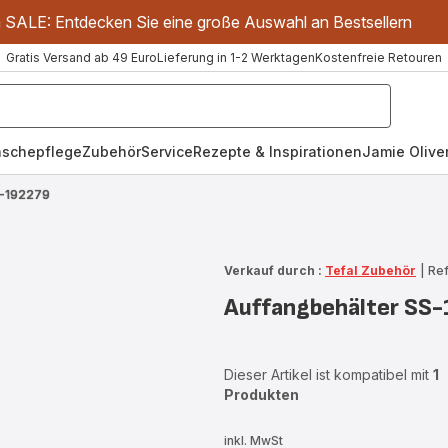
m SALE: Entdecken Sie eine große Auswahl an Bestsellern
Gratis Versand ab 49 Euro
Lieferung in 1-2 Werktagen
Kostenfreie Retouren
schepflege
Zubehör
Service
Rezepte & Inspirationen
Jamie Oliver
S-192279
Verkauf durch :
Tefal Zubehör
|
Ref
Auffangbehälter SS
Dieser Artikel ist kompatibel mit
1
Produkten
inkl. MwSt