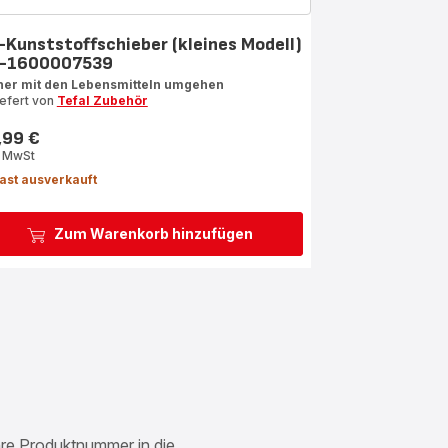
-Kunststoffschieber (kleines Modell)
-1600007539
her mit den Lebensmitteln umgehen
iefert von
Tefal Zubehör
,99 €
s
. MwSt
ast ausverkauft
Zum Warenkorb hinzufügen
Ihre Produktnummer in die