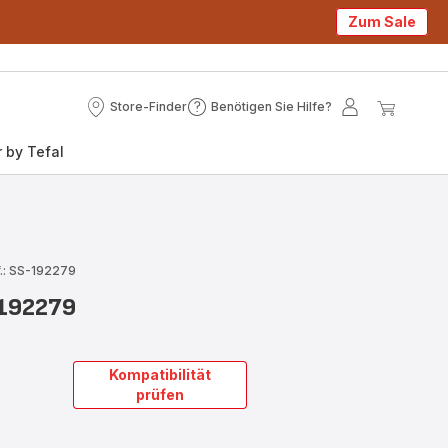
Zum Sale
Store-Finder
Benötigen Sie Hilfe?
Store-
Benötigen
Mein
Mein
Finder
Sie
Konto
Waren
 by Tefal
Hilfe?
.: SS-192279
-192279
Kompatibilität
prüfen