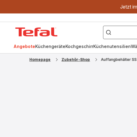
Jetzt i
["OptiGrill","Easy
Fry","Pfanne"]
Tefal
Homepage
Angebote
Küchengeräte
Kochgeschirr
Küchenutensilien
Wä
Homepage
Zubehör-Shop
Auffangbehälter S