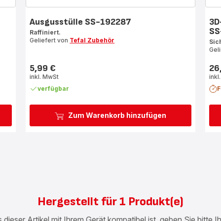
Ausgusstülle SS-192287
3D
SS
Raffiniert.
Geliefert von
Tefal Zubehör
Sic
Gel
5,99 €
26
Preis
Prei
inkl. MwSt
inkl
verfügbar
F
Zum Warenkorb hinzufügen
Hergestellt für 1 Produkt(e)
 dieser Artikel mit Ihrem Gerät kompatibel ist, geben Sie bitte 