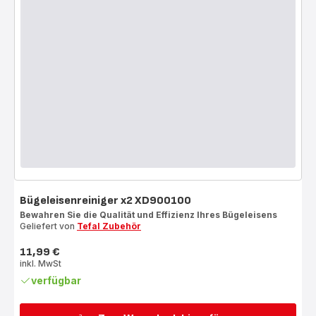
Bügeleisenreiniger x2 XD900100
Bewahren Sie die Qualität und Effizienz Ihres Bügeleisens
Geliefert von
Tefal Zubehör
11,99 €
Preis
inkl. MwSt
verfügbar