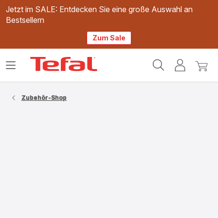
Jetzt im SALE: Entdecken Sie eine große Auswahl an
Bestsellern
Zum Sale
Tefal
Das
Mein
Mein
Homepage
Menü
Konto
Waren
öffnen
Zubehör-Shop