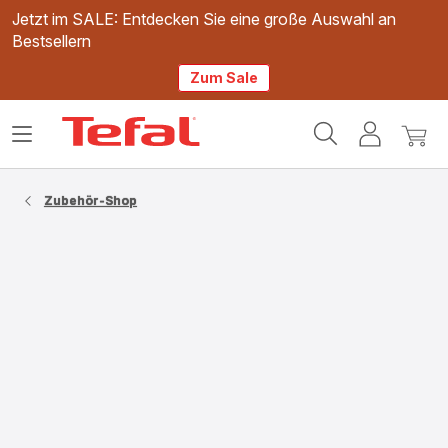
Jetzt im SALE: Entdecken Sie eine große Auswahl an
Bestsellern
Zum Sale
Tefal
Das
Mein
Mein
Homepage
Menü
Konto
Waren
öffnen
Zubehör-Shop