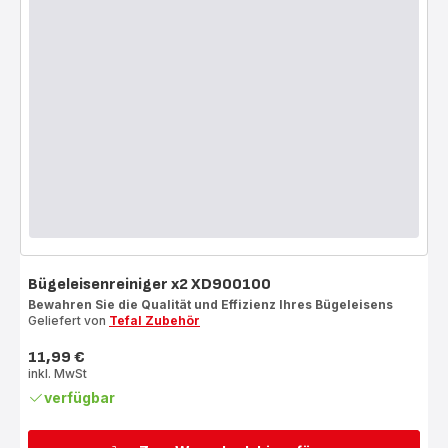
Bügeleisenreiniger x2 XD900100
Bewahren Sie die Qualität und Effizienz Ihres Bügeleisens
Geliefert von
Tefal Zubehör
11,99 €
Preis
inkl. MwSt
verfügbar