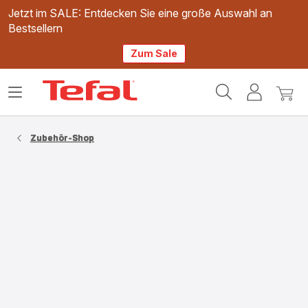
Jetzt im SALE: Entdecken Sie eine große Auswahl an
Bestsellern
Zum Sale
Tefal
Das
Mein
Mein
Homepage
Menü
Konto
Waren
öffnen
Zubehör-Shop