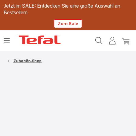
Jetzt im SALE: Entdecken Sie eine große Auswahl an
Bestsellern
Zum Sale
Tefal
Das
Mein
Mein
Homepage
Menü
Konto
Waren
öffnen
Zubehör-Shop