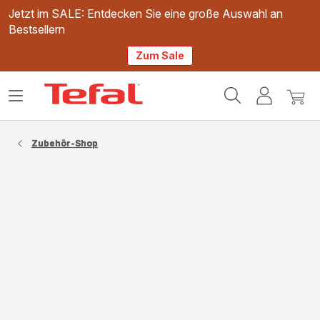
Jetzt im SALE: Entdecken Sie eine große Auswahl an
Bestsellern
Zum Sale
Tefal
Das
Mein
Mein
Homepage
Menü
Konto
Waren
öffnen
Zubehör-Shop