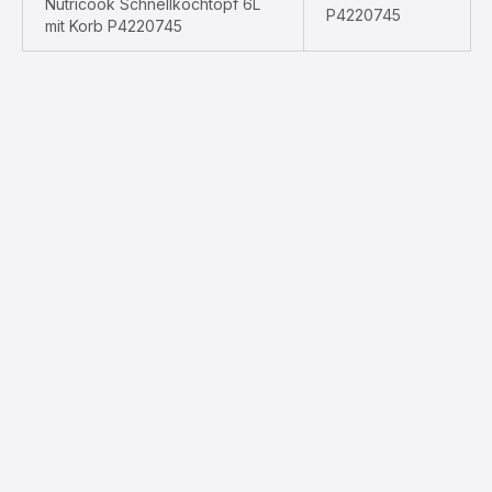
Nutricook Schnellkochtopf 6L
P4220745
mit Korb P4220745