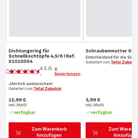
Dichtungsring für
Schraubenmutter SS
Schnellkochtöpfe 4,5/6 l Ref.
Entscheidend für die Siche
X1010004
Geliefert von
Tefal Zubehö
Bewertung
4.5
/5
6
Bewertungen
-
ratings.4.5
Jährlich austauschen!
Geliefert von
Tefal Zubehör
12,99 €
3,99 €
Preis
Preis
inkl. MwSt
inkl. MwSt
verfügbar
verfügbar
Zum Warenkorb
Zum Warenk
hinzufügen
hinzufüge