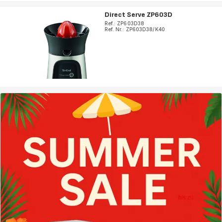
Direct Serve ZP603D
Ref.: ZP603D38
Ref. Nr.: ZP603D38/K40