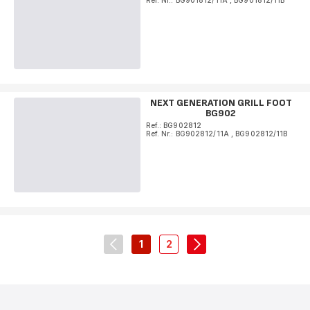
Ref. Nr.: BG901812/11A
,
BG901812/11B
NEXT GENERATION GRILL FOOT
BG902
Ref.: BG902812
Ref. Nr.: BG902812/11A
,
BG902812/11B
1
2
navigation.pagination.actions.prev
-
-
navigation.pagination.
navigation.pagination.a11y.page
navigation.pagination.a11y.