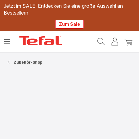
Jetzt im SALE: Entdecken Sie eine große Auswahl an
Bestsellern
Zum Sale
Tefal
Das
Mein
Mein
Homepage
Menü
Konto
Waren
öffnen
Zubehör-Shop