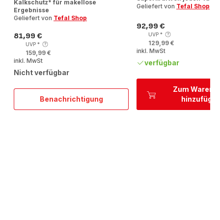
Kalkschutz* für makellose
Geliefert von
Tefal Shop
Ergebnisse
Geliefert von
Tefal Shop
92,99 €
Preis
81,99 €
UVP
*
Preis
129,99 €
UVP
*
inkl. MwSt
159,99 €
inkl. MwSt
verfügbar
Nicht verfügbar
Zum Warenk
Benachrichtigung
hinzufüge
Ultimate
Pure
Dampfbügeleisen
FV9844