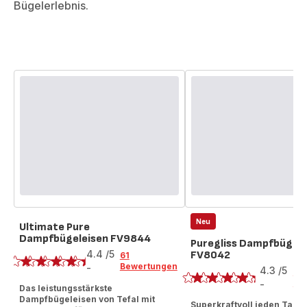
Bügelerlebnis.
Neu
Ultimate Pure
Dampfbügeleisen FV9844
Bewertung
Puregliss Dampfbügele
4.4
/5
FV8042
61
Bewertung
Bewertungen
-
4.3
/5
7
ratings.4.4
Be
-
Das leistungsstärkste
ratings.4.3
Dampfbügeleisen von Tefal mit
Superkraftvoll jeden Tag