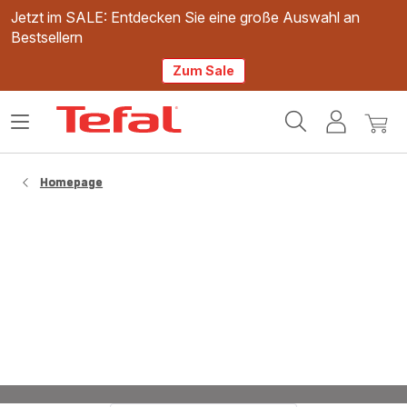
Jetzt im SALE: Entdecken Sie eine große Auswahl an
Bestsellern
Zum Sale
Tefal
Das
Mein
Mein
Homepage
Menü
Konto
Waren
öffnen
Homepage
So wird Ihr Bügeleisen wieder blitzsauber: Die
besten Reinigungsmethoden