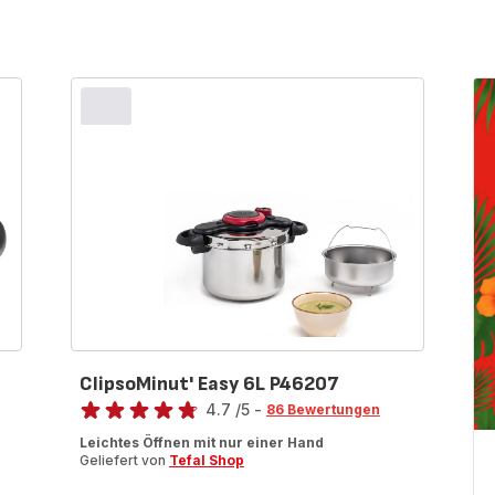
ClipsoMinut' Easy 6L P46207
Bewertung
4.7
/5
-
86 Bewertungen
ratings.4.7
Leichtes Öffnen mit nur einer Hand
Geliefert von
Tefal Shop