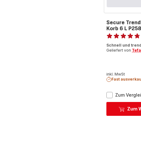
Secure Trend
Korb 6 L P25
Bewertung
ratings.4.7
Schnell und tren
Geliefert von
Tefa
inkl. MwSt
Fast ausverkau
Zum Vergle
Zum W