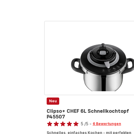
Neu
Clipso+ CHEF 6L Schnellkochtopf
P45507
Bewertung
5
/5
-
6 Bewertungen
Bewertung
Schnelles, einfaches Kochen - mit perfekten