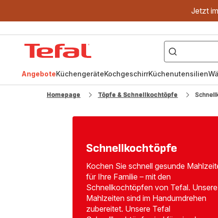
Jetzt i
["OptiGrill","Easy
Fry","Pfanne"]
Tefal
Homepage
Angebote
Küchengeräte
Kochgeschirr
Küchenutensilien
Wä
Homepage
Töpfe & Schnellkochtöpfe
Schnell
Schnellkochtöpfe
Kochen Sie schnell gesunde Mahlzeit
für Ihre Familie – mit den
Schnellkochtöpfen von Tefal. Unsere
Mahlzeiten sind im Handumdrehen
zubereitet. Unsere Tefal