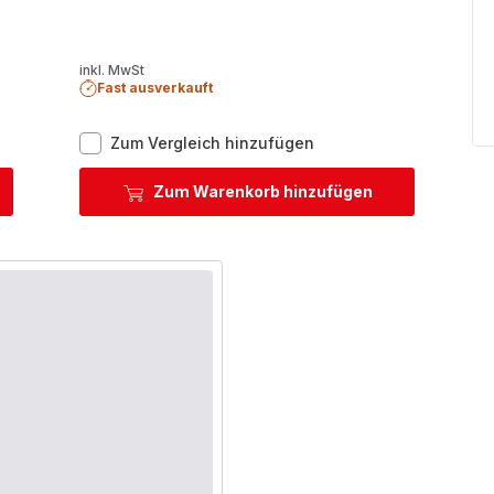
inkl. MwSt
Fast ausverkauft
ClipsoMinut'
Zum Vergleich hinzufügen
Easy
6L
Zum Warenkorb hinzufügen
htopf
P46207