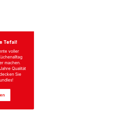
e Tefal!
nte voller
Küchenalltag
ler machen.
Jahre Qualität
tdecken Sie
undles!
ken