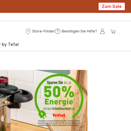
Zum Sale
Store-Finder
Benötigen Sie Hilfe?
Store-
Benötigen
Mein
Mein
Finder
Sie
Konto
Waren
 by Tefal
Hilfe?