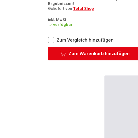
mit
Ergebnissen!
5
Geliefert von
Tefal Shop
Sternen
(Durchschnitt)
inkl. MwSt
verfügbar
Clipso+
Zum Vergleich hinzufügen
CHEF
6L
Zum Warenkorb hinzufügen
Schnellkoc
P45507