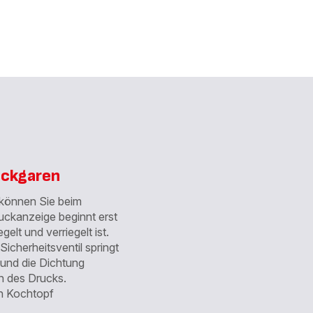
slider
slider
uckgaren
 können Sie beim
uckanzeige beginnt erst
elt und verriegelt ist.
Sicherheitsventil springt
, und die Dichtung
en des Drucks.
en Kochtopf