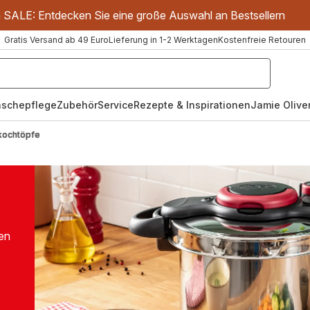
m SALE: Entdecken Sie eine große Auswahl an Bestsellern
Gratis Versand ab 49 Euro
Lieferung in 1-2 Werktagen
Kostenfreie Retouren
schepflege
Zubehör
Service
Rezepte & Inspirationen
Jamie Oliver
kochtöpfe
en