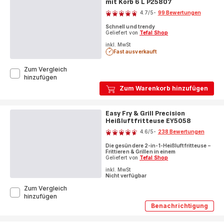
mit Korb 6 L P25807
Bewertung
4.7
/5
-
99 Bewertungen
ratings.4.7
Schnell und trendy
Geliefert von
Tefal Shop
inkl. MwSt
Fast ausverkauft
Zum Vergleich
Secure
hinzufügen
Trendy
Zum Warenkorb hinzufügen
Schnellkochtopf
mit
Korb
Easy Fry & Grill Precision
6
Heißluftfritteuse EY5058
Bewertung
L
4.6
/5
-
238 Bewertungen
P25807
ratings.4.6
Die gesündere 2-in-1-Heißluftfritteuse –
Frittieren & Grillen in einem
Geliefert von
Tefal Shop
inkl. MwSt
Nicht verfügbar
Zum Vergleich
Easy
hinzufügen
Fry
Benachrichtigung
Easy
&
Fry
Grill
&