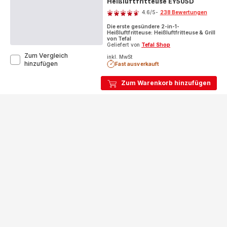
Heißluftfritteuse EY505D
Bewertung
4.6
/5
-
238 Bewertungen
ratings.4.6
Die erste gesündere 2-in-1-
Heißluftfritteuse: Heißluftfritteuse & Grill
von Tefal
Geliefert von
Tefal Shop
Zum Vergleich
inkl. MwSt
Easy
hinzufügen
Fast ausverkauft
Fry
&
Zum Warenkorb hinzufügen
Grill
Deluxe
Heißluftfritteuse
EY505D