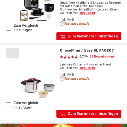
Unzählige köstliche & knusprige Rezepte
mit nur einem Dreh. Schneller
Multikocher & Heißluftfritteuse in Einem.
Geliefert von
Tefal Shop
inkl. MwSt
Fast ausverkauft
Zum Vergleich
Turbo
hinzufügen
Cuisine
Zum Warenkorb hinzufügen
&
Fry
Multikocher
ClipsoMinut' Easy 6L P46207
Bewertung
CY7788
4.7
/5
-
86 Bewertungen
ratings.4.7
Leichtes Öffnen mit nur einer Hand
Geliefert von
Tefal Shop
inkl. MwSt
Fast ausverkauft
Zum Vergleich
ClipsoMinut'
hinzufügen
Easy
Zum Warenkorb hinzufügen
6L
P46207