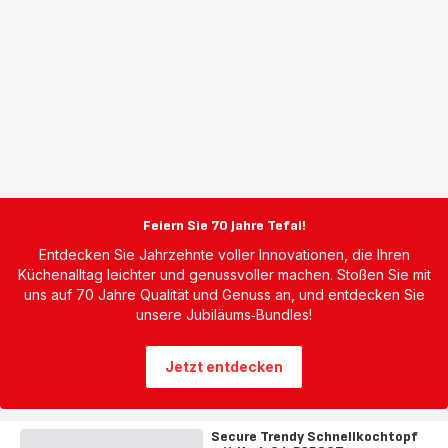
Feiern Sie 70 Jahre Tefal!
Entdecken Sie Jahrzehnte voller Innovationen, die Ihren
Küchenalltag leichter und genussvoller machen. Stoßen Sie mit
uns auf 70 Jahre Qualität und Genuss an, und entdecken Sie
unsere Jubiläums‑Bundles!
Jetzt entdecken
Secure Trendy Schnellkochtopf