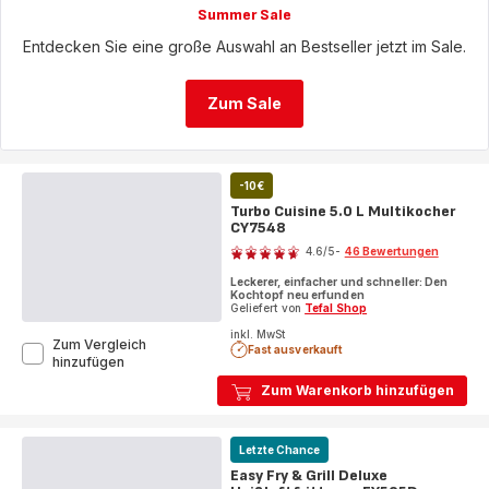
Summer Sale
Entdecken Sie eine große Auswahl an Bestseller jetzt im Sale.
Zum Sale
-10€
Turbo Cuisine 5.0 L Multikocher
CY7548
Bewertung
4.6
/5
-
46 Bewertungen
ratings.4.6
Leckerer, einfacher und schneller: Den
Kochtopf neu erfunden
Geliefert von
Tefal Shop
inkl. MwSt
Zum Vergleich
Fast ausverkauft
Turbo
hinzufügen
Cuisine
Zum Warenkorb hinzufügen
5.0
L
Multikocher
CY7548
Letzte Chance
Easy Fry & Grill Deluxe