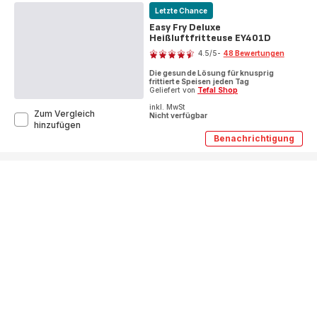
Precision
Grill
Letzte Chance
Heißluftfritteuse
Precision
Easy Fry Deluxe
Heißluftfritt
EY5058
Heißluftfritteuse EY401D
EY5058
Bewertung
4.5
/5
-
48 Bewertungen
ratings.4.5
Die gesunde Lösung für knusprig
frittierte Speisen jeden Tag
Geliefert von
Tefal Shop
inkl. MwSt
Zum Vergleich
Nicht verfügbar
Easy
hinzufügen
Fry
Benachrichtigung
Easy
Deluxe
Fry
Heißluftfritteuse
Deluxe
EY401D
Heißluftfritt
EY401D