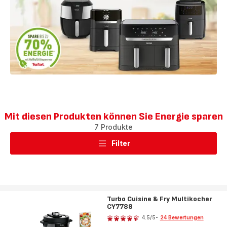
Mit diesen Produkten können Sie Energie sparen
7 Produkte
Filter
Turbo Cuisine & Fry Multikocher
CY7788
Bewertung
4.5
/5
-
24 Bewertungen
ratings.4.5