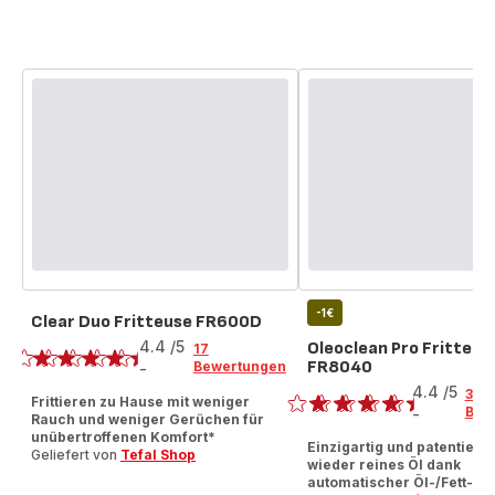
-1€
Clear Duo Fritteuse FR600D
Bewertung
4.4
/5
Oleoclean Pro Fritteus
17
FR8040
Bewertungen
-
Bewertung
ratings.4.4
4.4
/5
395
Frittieren zu Hause mit weniger
Bew
-
Rauch und weniger Gerüchen für
ratings.4.4
unübertroffenen Komfort*
Einzigartig und patentiert
Geliefert von
Tefal Shop
wieder reines Öl dank
automatischer Öl-/Fett-Fil