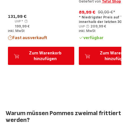
Geliefert von
Tefal Shop
89,99 €
90,99 €
*
Ermäßigter
Erstes
131,99 €
* Niedrigster Preis auf Tef
Preis
Preis
Angebot
UVP
*
innerhalb der letzten 30 T
199,99 €
209,99 €
UVP
inkl. MwSt
inkl. MwSt
Fast ausverkauft
verfügbar
Zum Warenkorb
Zum Warenk
hinzufügen
hinzufüge
Warum müssen Pommes zweimal frittiert
werden?