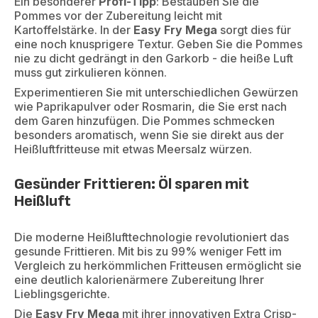
Ein besonderer
Profi-Tipp
: Bestäuben Sie die
Pommes vor der Zubereitung leicht mit
Kartoffelstärke. In der
Easy Fry Mega
sorgt dies für
eine noch knusprigere Textur. Geben Sie die Pommes
nie zu dicht gedrängt in den Garkorb - die heiße Luft
muss gut zirkulieren können.
Experimentieren Sie mit unterschiedlichen Gewürzen
wie Paprikapulver oder Rosmarin, die Sie erst nach
dem Garen hinzufügen. Die Pommes schmecken
besonders aromatisch, wenn Sie sie direkt aus der
Heißluftfritteuse mit etwas Meersalz würzen.
Gesünder Frittieren: Öl sparen mit
Heißluft
Die moderne Heißlufttechnologie revolutioniert das
gesunde Frittieren. Mit bis zu 99% weniger Fett im
Vergleich zu herkömmlichen Fritteusen ermöglicht sie
eine deutlich kalorienärmere Zubereitung Ihrer
Lieblingsgerichte.
Die
Easy Fry Mega
mit ihrer innovativen Extra Crisp-