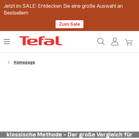
Jetzt im SALE: Entdecken Sie eine große Auswahl an
Bestsellern
Zum Sale
Tefal
Das
Mein
Mein
Homepage
Menü
Konto
Waren
öffnen
Homepage
Pommes perfekt frittieren: Heißluft vs.
klassische Methode - Der große Vergleich für