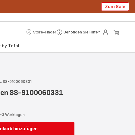
Zum Sale
Store-Finder
Benötigen Sie Hilfe?
Store-
Benötigen
Mein
Mein
Finder
Sie
Konto
Waren
 by Tefal
Hilfe?
.: SS-9100060331
tten SS-9100060331
2-3 Werktagen
nkorb hinzufügen