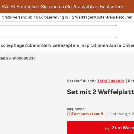
m SALE: Entdecken Sie eine große Auswahl an Bestsellern
Gratis Versand ab 49 Euro
Lieferung in 1-2 Werktagen
Kostenfreie Retouren
schepflege
Zubehör
Service
Rezepte & Inspirationen
Jamie Oliver
atten SS-9100060331
Verkauf durch :
Tefal Zubehör
|
Ref
Set mit 2 Waffelpla
inkl. MwSt
Fast ausverkauft
|
Lieferung in 
Zum Ware