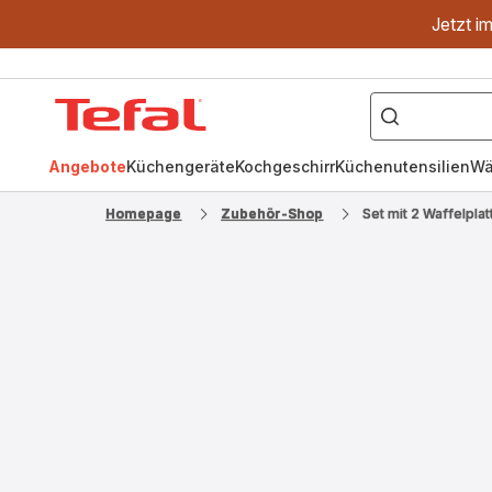
Jetzt i
["OptiGrill","Easy
Fry","Pfanne"]
Tefal
Homepage
Angebote
Küchengeräte
Kochgeschirr
Küchenutensilien
Wä
Homepage
Zubehör-Shop
Set mit 2 Waffelpl