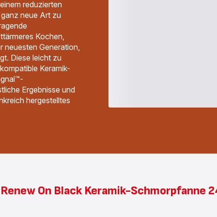
 einem reduzierten
 ganz neue Art zu
sragende
ettärmeres Kochen,
er neuesten Generation,
t. Diese leicht zu
 kompatible Keramik-
ignal™-
stliche Ergebnisse und
ankreich hergestelltes
e: Renew On Black Keramik-Schmorpfanne 