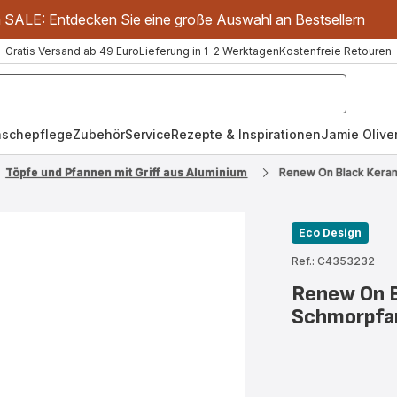
m SALE: Entdecken Sie eine große Auswahl an Bestsellern
Gratis Versand ab 49 Euro
Lieferung in 1-2 Werktagen
Kostenfreie Retouren
schepflege
Zubehör
Service
Rezepte & Inspirationen
Jamie Oliver
Töpfe und Pfannen mit Griff aus Aluminium
Renew On Black Kera
Eco Design
Ref.: C4353232
Renew On B
Schmorpfa