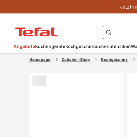
Jetzt i
["OptiGrill","Easy
Fry","Pfanne"]
Tefal
Homepage
Angebote
Küchengeräte
Kochgeschirr
Küchenutensilien
Wä
Homepage
Zubehör-Shop
Kochgeschirr