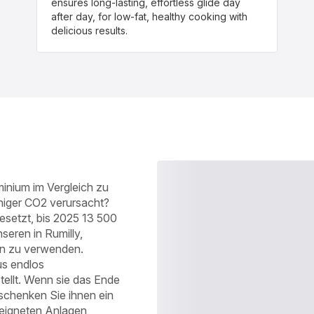
ensures long-lasting, effortless glide day
after day, for low-fat, healthy cooking with
delicious results.
inium im Vergleich zu
iger CO2 verursacht?
esetzt, bis 2025 13 500
seren in Rumilly,
en zu verwenden.
s endlos
ellt. Wenn sie das Ende
 schenken Sie ihnen ein
eeigneten Anlagen