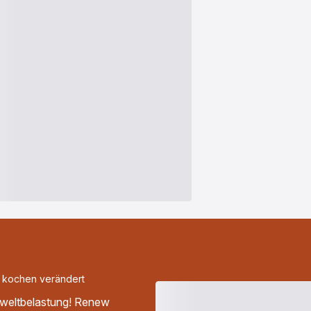
u kochen verändert
weltbelastung! Renew