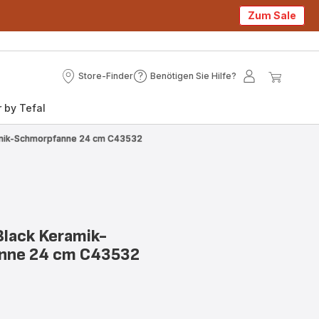
Zum Sale
Store-Finder
Benötigen Sie Hilfe?
Store-
Benötigen
Mein
Mein
Finder
Sie
Konto
Waren
 by Tefal
Hilfe?
mik-Schmorpfanne 24 cm C43532
lack Keramik-
nne 24 cm C43532