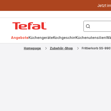
Jetzt i
["OptiGrill","Easy
Fry","Pfanne"]
Tefal
Homepage
Angebote
Küchengeräte
Kochgeschirr
Küchenutensilien
Wä
Homepage
Zubehör-Shop
Frittierkorb SS-99