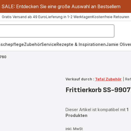
m SALE: Entdecken Sie eine große Auswahl an Bestsellern
Gratis Versand ab 49 Euro
Lieferung in 1-2 Werktagen
Kostenfreie Retouren
schepflege
Zubehör
Service
Rezepte & Inspirationen
Jamie Oliver
0760
Verkauf durch :
Tefal Zubehör
|
Ref
Frittierkorb SS-990
Dieser Artikel ist kompatibel mit
1
Produkten
inkl. MwSt