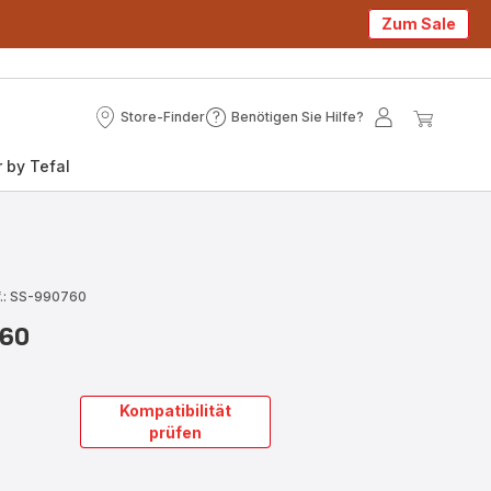
Zum Sale
Store-Finder
Benötigen Sie Hilfe?
Store-
Benötigen
Mein
Mein
Finder
Sie
Konto
Waren
 by Tefal
Hilfe?
.: SS-990760
760
Kompatibilität
prüfen