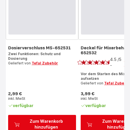
Dosierverschluss MS-652531
Deckel für Mixerbehäl
652532
Zwei Funktionen: Schutz und
Bewertung
Dosierung
4.5
/5
2
Geliefert von
Tefal Zubehör
Be
-
ratings.4.5
Vor dem Starten des Mixer
aufsetzen
Geliefert von
Tefal Zubehö
2,99 €
3,99 €
Preis
Preis
inkl. MwSt
inkl. MwSt
verfügbar
verfügbar
Zum Warenkorb
Zum Warenk
hinzufügen
hinzufüge