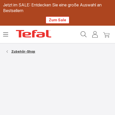
Jetzt im SALE: Entdecken Sie eine große Auswahl an
Bestsellern
Zum Sale
Tefal
Das
Mein
Mein
Homepage
Menü
Konto
Waren
öffnen
Zubehör-Shop