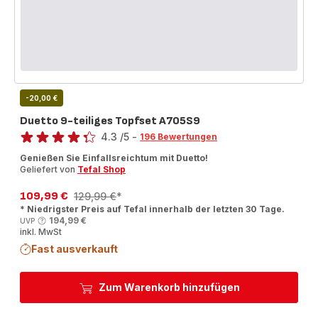
-20,00 €
Duetto 9-teiliges Topfset A705S9
Bewertung
4.3
/5
-
196 Bewertungen
ratings.4.3
Genießen Sie Einfallsreichtum mit Duetto!
Geliefert von
Tefal Shop
109,99 €
129,99 €
*
Ermäßigter
Erstes
* Niedrigster Preis auf Tefal innerhalb der letzten 30 Tage.
Preis
Angebot
194,99 €
UVP
inkl. MwSt
Fast ausverkauft
Zum Warenkorb hinzufügen