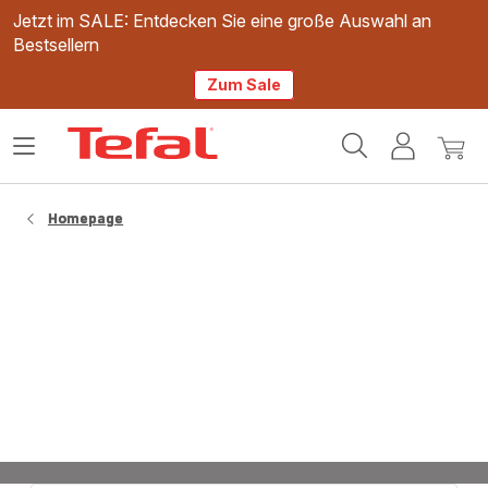
Jetzt im SALE: Entdecken Sie eine große Auswahl an
Bestsellern
Zum Sale
Tefal
Das
Mein
Mein
Homepage
Menü
Konto
Waren
öffnen
Homepage
Premium Edelstahltöpfe von Tefal: Qualität
und Vielseitigkeit für Ihre Küche