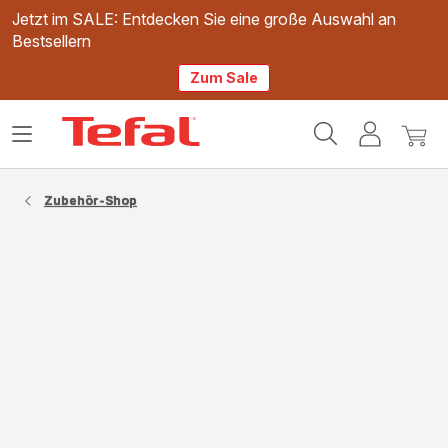
Jetzt im SALE: Entdecken Sie eine große Auswahl an
Bestsellern
Zum Sale
Tefal
Das
Mein
Mein
Homepage
Menü
Konto
Waren
öffnen
Zubehör-Shop