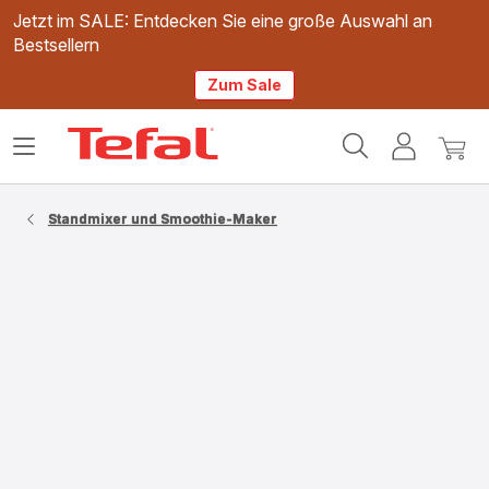
Jetzt im SALE: Entdecken Sie eine große Auswahl an
Bestsellern
Zum Sale
Tefal
Das
Mein
Mein
Homepage
Menü
Konto
Waren
öffnen
Standmixer und Smoothie-Maker