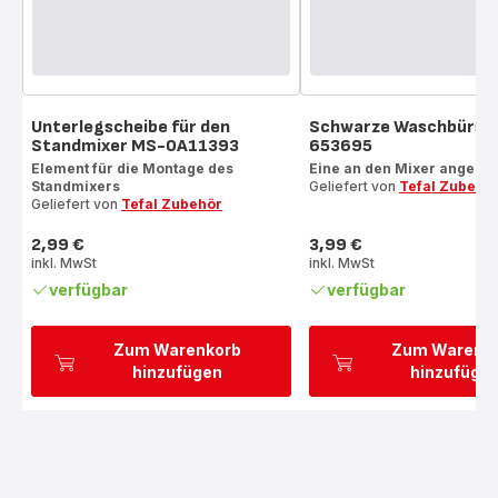
Unterlegscheibe für den
Schwarze Waschbürst
Standmixer MS-0A11393
653695
Element für die Montage des
Eine an den Mixer angepa
Standmixers
Geliefert von
Tefal Zubehö
Geliefert von
Tefal Zubehör
2,99 €
3,99 €
Preis
Preis
inkl. MwSt
inkl. MwSt
verfügbar
verfügbar
Zum Warenkorb
Zum Warenk
hinzufügen
hinzufüge