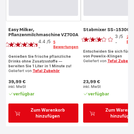
Easy Milker,
Stabmixer SS-153000
Bewertung
Pflanzenmilchmaschine VZ700A
Bewertung
3
/5
2
4.4
/5
Bew
5
-
Bewertung
Bewertungen
-
ratings.4.4
mit
Entscheiden Sie sich für d
von Powelix-Klingen
Genießen Sie frische pflanzliche
3
Geliefert von
Tefal Zubehö
Drinks ohne Zusatzsstoffe —
Sternen
bereiten Sie 1 Liter in 1 Minute zu!
(Durchschnitt)
Geliefert von
Tefal Zubehör
39,99 €
23,99 €
Preis
Preis
inkl. MwSt
inkl. MwSt
verfügbar
verfügbar
Zum Warenkorb
Zum Warenk
hinzufügen
hinzufüge