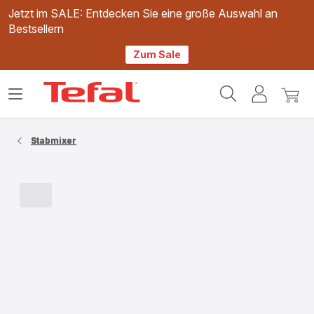
Jetzt im SALE: Entdecken Sie eine große Auswahl an
Bestsellern
Zum Sale
Tefal
Das
Mein
Mein
Homepage
Menü
Konto
Waren
öffnen
Stabmixer