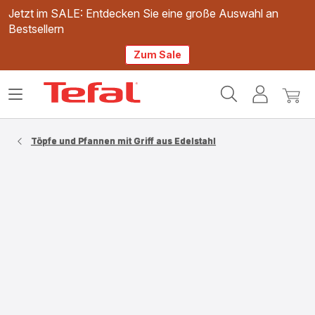
Jetzt im SALE: Entdecken Sie eine große Auswahl an
Bestsellern
Zum Sale
Tefal
Das
Mein
Mein
Homepage
Menü
Konto
Waren
öffnen
Töpfe und Pfannen mit Griff aus Edelstahl