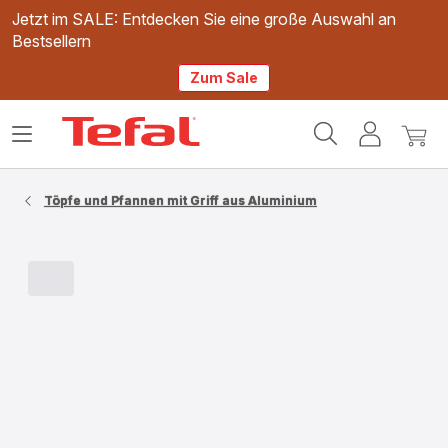
Jetzt im SALE: Entdecken Sie eine große Auswahl an
Bestsellern
Zum Sale
Tefal
Das
Mein
Mein
Homepage
Menü
Konto
Waren
öffnen
Töpfe und Pfannen mit Griff aus Aluminium