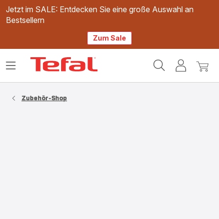
Jetzt im SALE: Entdecken Sie eine große Auswahl an
Bestsellern
Zum Sale
Tefal
Das
Mein
Mein
Homepage
Menü
Konto
Waren
öffnen
Zubehör-Shop