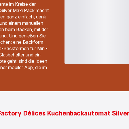
nte im Kreise der
 Silver Maxi Pack macht
ren ganz einfach, dank
 und einem manuellen
en beim Backen, mit der
ung. Und genießen Sie
auchen: eine Backform
ke-Backformen für Mini-
lasbehälter und ein
te geht, sind die Ideen
er mobiler App, die im
 Factory Délices Kuchenbackautomat Silv