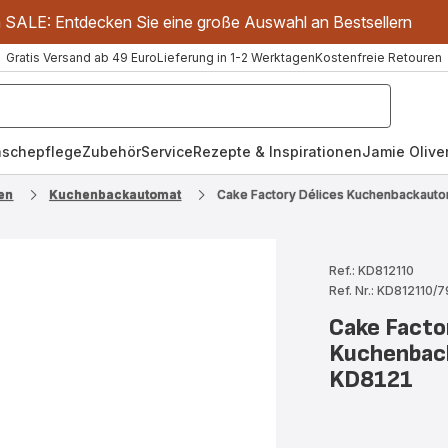
m SALE: Entdecken Sie eine große Auswahl an Bestsellern
Gratis Versand ab 49 Euro
Lieferung in 1-2 Werktagen
Kostenfreie Retouren
schepflege
Zubehör
Service
Rezepte & Inspirationen
Jamie Oliver
en
Kuchenbackautomat
Cake Factory Délices Kuchenbackautom
Ref.: KD812110
Ref. Nr.: KD812110/
Cake Facto
Kuchenback
KD8121