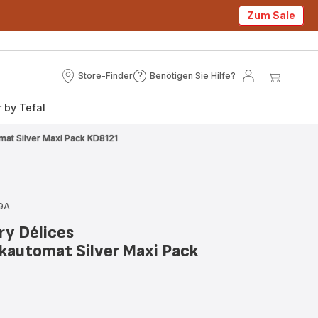
Zum Sale
Store-Finder
Benötigen Sie Hilfe?
Store-
Benötigen
Mein
Mein
Finder
Sie
Konto
Waren
 by Tefal
Hilfe?
at Silver Maxi Pack KD8121
79A
ry Délices
automat Silver Maxi Pack