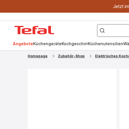
Jetzt i
["OptiGrill","Easy
Fry","Pfanne"]
Tefal
Homepage
Angebote
Küchengeräte
Kochgeschirr
Küchenutensilien
Wä
Homepage
Zubehör-Shop
Elektrisches Koch