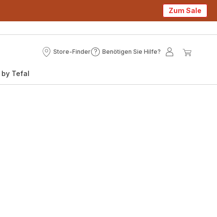
Zum Sale
Store-Finder
Benötigen Sie Hilfe?
Store-
Benötigen
Mein
Mein
Finder
Sie
Konto
Waren
 by Tefal
Hilfe?