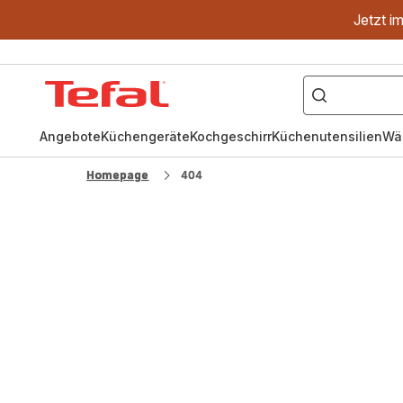
Jetzt i
["OptiGrill","Easy
Fry","Pfanne"]
Tefal
Homepage
Angebote
Küchengeräte
Kochgeschirr
Küchenutensilien
Wä
Homepage
404