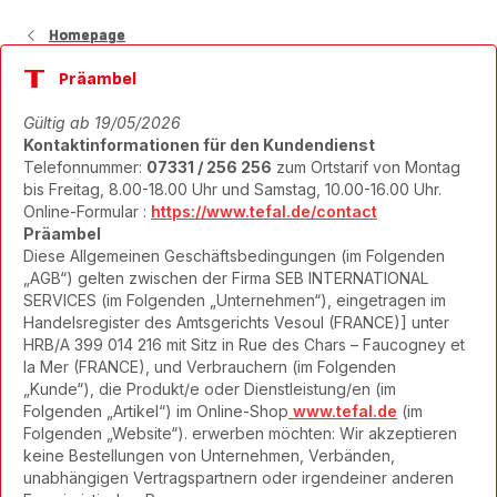
Homepage
Präambel
Gültig ab 19/05/2026
Kontaktinformationen für den Kundendienst
Telefonnummer:
07331 / 256 256
zum Ortstarif von Montag
bis Freitag, 8.00-18.00 Uhr und Samstag, 10.00-16.00 Uhr.
Online-Formular :
https://
www.tefal.de/contact
Präambel
Diese Allgemeinen Geschäftsbedingungen (im Folgenden
„AGB“) gelten zwischen der Firma SEB INTERNATIONAL
SERVICES (im Folgenden „Unternehmen“), eingetragen im
Handelsregister des Amtsgerichts Vesoul (FRANCE)] unter
HRB/A 399 014 216 mit Sitz in Rue des Chars – Faucogney et
la Mer (FRANCE), und Verbrauchern (im Folgenden
„Kunde“), die Produkt/e oder Dienstleistung/en (im
Folgenden „Artikel“) im Online-Shop
www.tefal.de
(im
Folgenden „Website“). erwerben möchten: Wir akzeptieren
keine Bestellungen von Unternehmen, Verbänden,
unabhängigen Vertragspartnern oder irgendeiner anderen