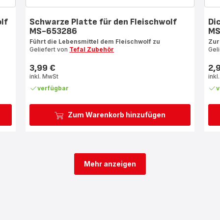
lf
Schwarze Platte für den Fleischwolf
Di
MS-653286
MS
Führt die Lebensmittel dem Fleischwolf zu
Zur
Geliefert von
Tefal Zubehör
Gel
3,99 €
2,
Preis
Prei
inkl. MwSt
inkl
verfügbar
v
Zum Warenkorb hinzufügen
Mehr anzeigen