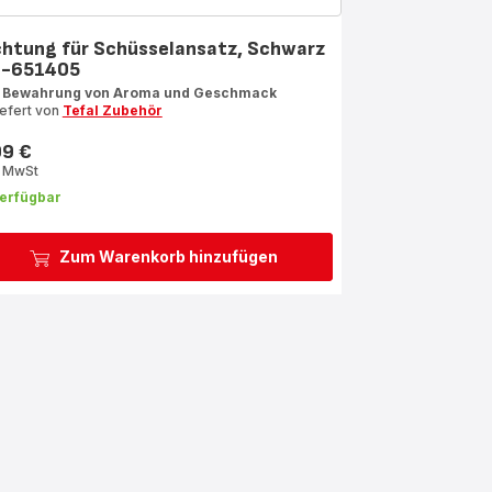
chtung für Schüsselansatz, Schwarz
-651405
 Bewahrung von Aroma und Geschmack
iefert von
Tefal Zubehör
99 €
s
. MwSt
erfügbar
Zum Warenkorb hinzufügen