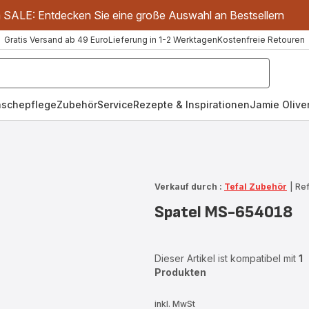
m SALE: Entdecken Sie eine große Auswahl an Bestsellern
Gratis Versand ab 49 Euro
Lieferung in 1-2 Werktagen
Kostenfreie Retouren
schepflege
Zubehör
Service
Rezepte & Inspirationen
Jamie Oliver
Verkauf durch :
Tefal Zubehör
|
Ref
Spatel MS-654018
Dieser Artikel ist kompatibel mit
1
Produkten
inkl. MwSt