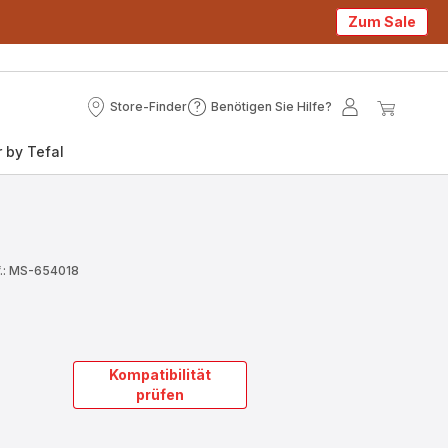
Zum Sale
Store-Finder
Benötigen Sie Hilfe?
Store-
Benötigen
Mein
Mein
Finder
Sie
Konto
Waren
 by Tefal
Hilfe?
.: MS-654018
Kompatibilität
prüfen