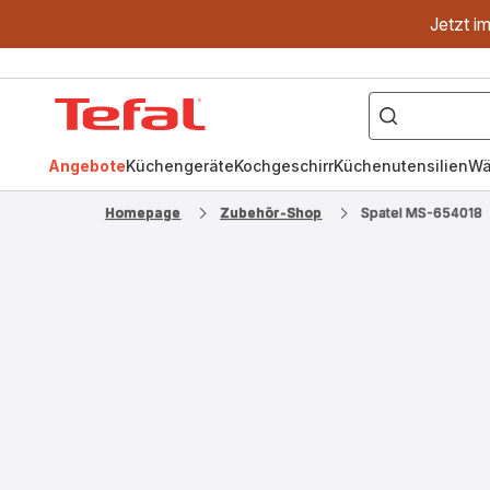
Jetzt i
["OptiGrill","Easy
Fry","Pfanne"]
Tefal
Homepage
Angebote
Küchengeräte
Kochgeschirr
Küchenutensilien
Wä
Homepage
Zubehör-Shop
Spatel MS-654018