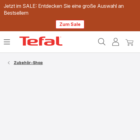
Jetzt im SALE: Entdecken Sie eine große Auswahl an
Bestsellern
Zum Sale
Tefal
Das
Mein
Mein
Homepage
Menü
Konto
Waren
öffnen
Zubehör-Shop