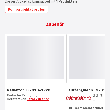
Dieser Artikel ist kompatibel mit
1 Produkten
Kompatibilität prüfen
Zubehör
Reflektor TS-01041220
Auffangblech TS-010
Bewertung
Einfache Reinigung
3.3
/5
7
Geliefert von
Tefal Zubehör
Be
-
ratings.3.3
Ihr Gerät bleibt sauber