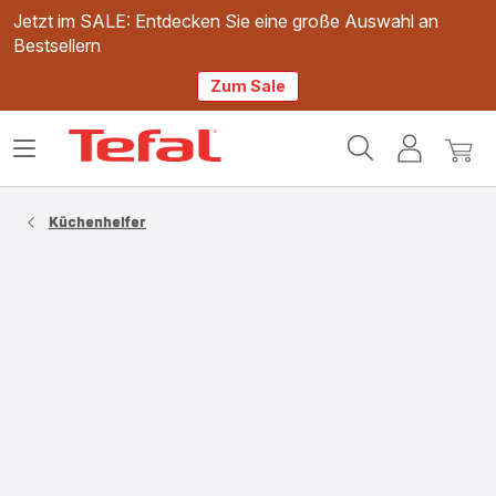
Jetzt im SALE: Entdecken Sie eine große Auswahl an
Bestsellern
Zum Sale
Tefal
Das
Mein
Mein
Homepage
Menü
Konto
Waren
öffnen
Küchenhelfer