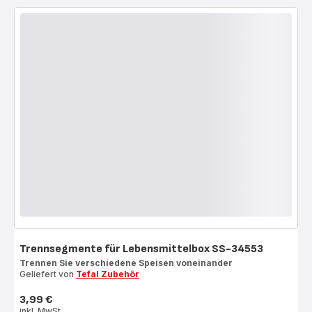
Trennsegmente für Lebensmittelbox SS-34553
Trennen Sie verschiedene Speisen voneinander
Geliefert von
Tefal Zubehör
3,99 €
Preis
inkl. MwSt