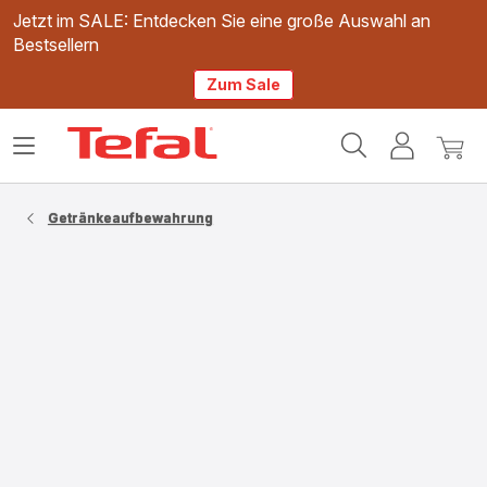
Jetzt im SALE: Entdecken Sie eine große Auswahl an
Bestsellern
Zum Sale
Tefal
Das
Mein
Mein
Homepage
Menü
Konto
Waren
öffnen
Getränkeaufbewahrung