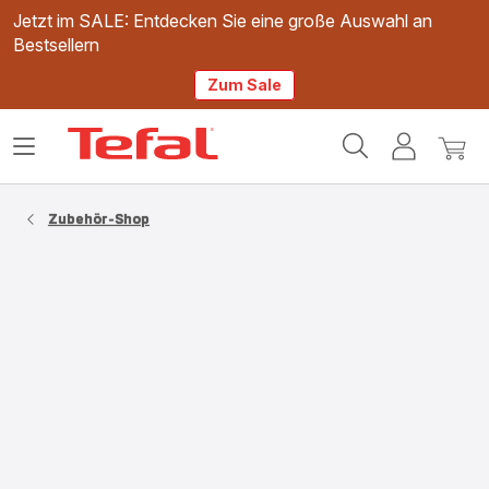
Jetzt im SALE: Entdecken Sie eine große Auswahl an
Bestsellern
Zum Sale
Tefal
Das
Mein
Mein
Homepage
Menü
Konto
Waren
öffnen
Zubehör-Shop