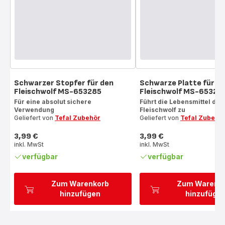
Schwarzer Stopfer für den
Schwarze Platte für d
Fleischwolf MS-653285
Fleischwolf MS-65328
Für eine absolut sichere
Führt die Lebensmittel de
Verwendung
Fleischwolf zu
Geliefert von
Tefal Zubehör
Geliefert von
Tefal Zubehö
3,99 €
3,99 €
Preis
Preis
inkl. MwSt
inkl. MwSt
verfügbar
verfügbar
Zum Warenkorb
Zum Warenk
hinzufügen
hinzufüge