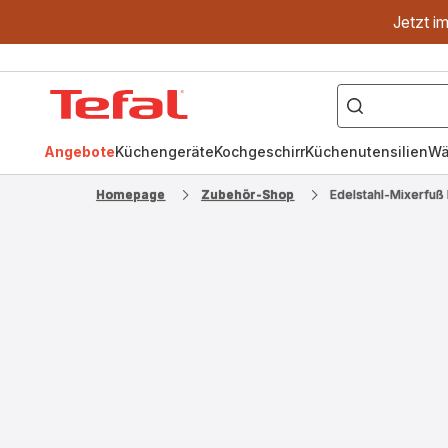
Jetzt i
["OptiGrill","Easy
Fry","Pfanne"]
Tefal
Homepage
Angebote
Küchengeräte
Kochgeschirr
Küchenutensilien
Wä
Homepage
Zubehör-Shop
Edelstahl-Mixerfu