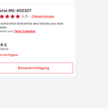
atel MS-652327
rtung
5
/5
-
2 Bewertungen
ertung
 einfachen Entnahme des Inhalts aus dem
älter
iefert von
Tefal Zubehör
rnen
rchschnitt)
99 €
s
. MwSt
ht verfügbar
Benachrichtigung
Spatel
MS-
652327