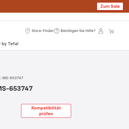
Zum Sale
Store-Finder
Benötigen Sie Hilfe?
Store-
Benötigen
Mein
Mein
Finder
Sie
Konto
Waren
 by Tefal
Hilfe?
f.: MS-653747
 MS-653747
Kompatibilität
prüfen