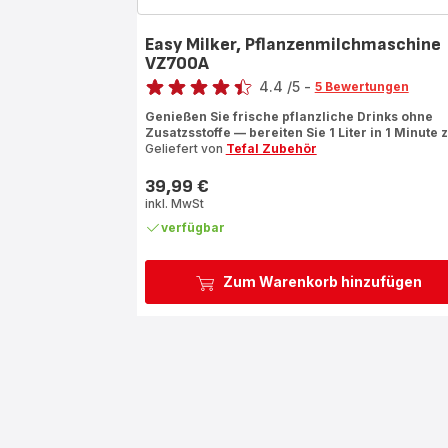
Easy Milker, Pflanzenmilchmaschine
VZ700A
Bewertung
4.4
/5
-
5 Bewertungen
ratings.4.4
Genießen Sie frische pflanzliche Drinks ohne
Zusatzsstoffe — bereiten Sie 1 Liter in 1 Minute z
Geliefert von
Tefal Zubehör
39,99 €
Preis
inkl. MwSt
verfügbar
Zum Warenkorb hinzufügen