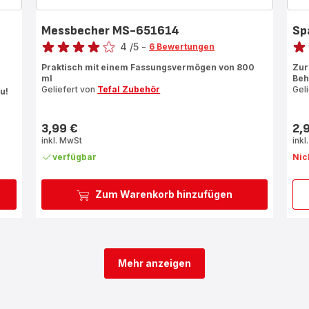
Messbecher MS-651614
Sp
Bewertung
Bewe
4
/5
-
6 Bewertungen
Bewertung
Bew
Praktisch mit einem Fassungsvermögen von 800
Zur
mit
mit
ml
Beh
4
5
Geliefert von
Tefal Zubehör
Gel
u!
Sternen
Ste
(Durchschnitt)
(Du
3,99 €
2,
Preis
Prei
inkl. MwSt
inkl
verfügbar
Nic
Zum Warenkorb hinzufügen
Mehr anzeigen