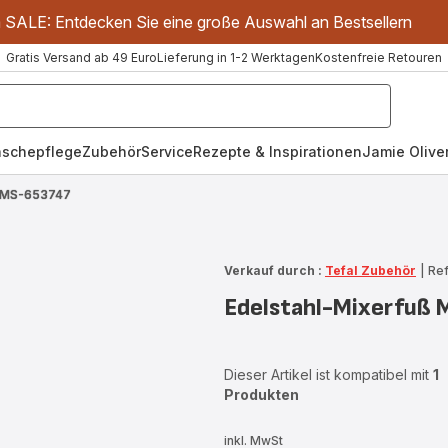
m SALE: Entdecken Sie eine große Auswahl an Bestsellern
Gratis Versand ab 49 Euro
Lieferung in 1-2 Werktagen
Kostenfreie Retouren
schepflege
Zubehör
Service
Rezepte & Inspirationen
Jamie Oliver
ß MS-653747
Verkauf durch :
Tefal Zubehör
|
Re
Edelstahl-Mixerfuß
Dieser Artikel ist kompatibel mit
1
Produkten
inkl. MwSt