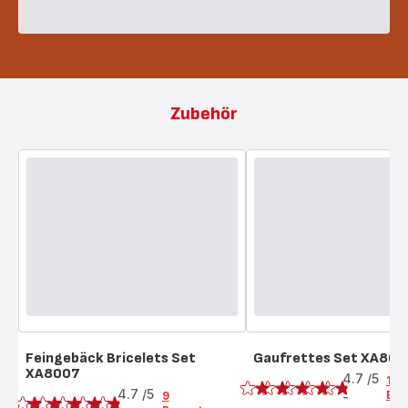
Zubehör
Feingebäck Bricelets Set
Gaufrettes Set XA800
Bewertung
XA8007
Bewertung
4.7
/5
10
4.7
/5
Bew
9
-
ratings.4.7