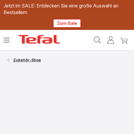
Jetzt im SALE: Entdecken Sie eine große Auswahl an
Bestsellern
Zum Sale
Tefal
Das
Mein
Mein
Homepage
Menü
Konto
Waren
öffnen
Zubehör-Shop