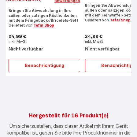
Bewertungen
-
ratings.4.7
Bringen Sie Abwechslung i
süßen oder salzigen Köstl
Bringen Sie Abwechslung in Ihre
mit dem Feinwaffel-Set!
süßen oder salzigen Köstlichkeiten
Geliefert von
Tefal Shop
mit dem Feingebäck-/Bricelets-Set !
Geliefert von
Tefal Shop
24,99 €
24,99 €
Preis
Preis
inkl. MwSt
inkl. MwSt
Nicht verfügbar
Nicht verfügbar
Benachrichtigung
Benachrichtigu
Feingebäck
Gaufr
Bricelets
Set
Set
XA80
XA8007
Hergestellt für 16 Produkt(e)
Um sicherzustellen, dass dieser Artikel mit Ihrem Gerät
kompatibel ist, geben Sie bitte Ihre Produktnummer in die