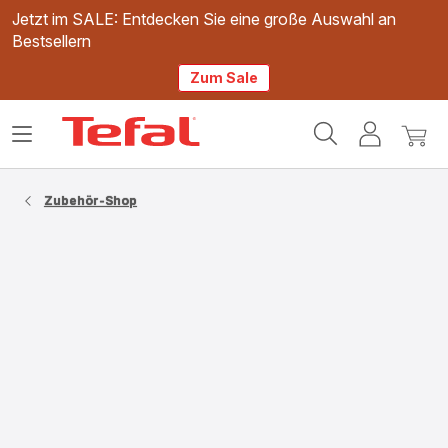
Jetzt im SALE: Entdecken Sie eine große Auswahl an
Bestsellern
Zum Sale
Tefal
Das
Mein
Mein
Homepage
Menü
Konto
Waren
öffnen
Zubehör-Shop