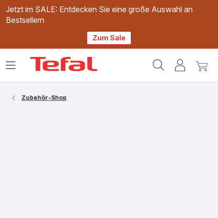
Jetzt im SALE: Entdecken Sie eine große Auswahl an
Bestsellern
Zum Sale
Tefal
Das
Mein
Mein
Homepage
Menü
Konto
Waren
öffnen
Zubehör-Shop