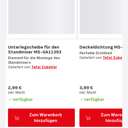
Unterlegscheibe für den
Deckeldichtung MS-6
Standmixer MS-0A11393
Perfekte Dichtheit
Geliefert von
Tefal Zubehö
Element für die Montage des
Standmixers
Geliefert von
Tefal Zubehör
2,99 €
3,99 €
Preis
Preis
inkl. MwSt
inkl. MwSt
verfügbar
verfügbar
Zum Warenkorb
Zum Warenk
hinzufügen
hinzufüge