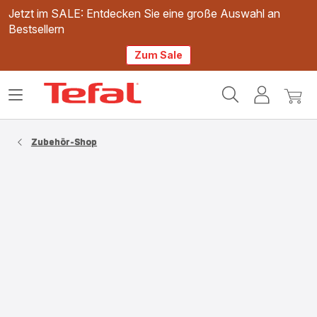
Jetzt im SALE: Entdecken Sie eine große Auswahl an
Bestsellern
Zum Sale
Tefal
Das
Mein
Mein
Homepage
Menü
Konto
Waren
öffnen
Zubehör-Shop