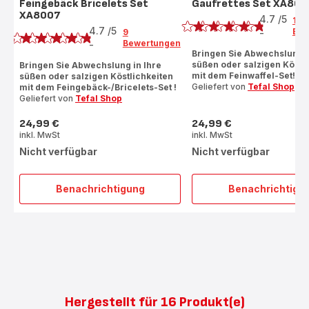
Feingebäck Bricelets Set
Gaufrettes Set XA800
Bewertung
XA8007
Bewertung
4.7
/5
10
4.7
/5
Bew
9
-
ratings.4.7
Bewertungen
-
ratings.4.7
Bringen Sie Abwechslung i
süßen oder salzigen Köstl
Bringen Sie Abwechslung in Ihre
mit dem Feinwaffel-Set!
süßen oder salzigen Köstlichkeiten
Geliefert von
Tefal Shop
mit dem Feingebäck-/Bricelets-Set !
Geliefert von
Tefal Shop
24,99 €
24,99 €
Preis
Preis
inkl. MwSt
inkl. MwSt
Nicht verfügbar
Nicht verfügbar
Benachrichtigung
Benachrichtigu
Feingebäck
Gaufr
Bricelets
Set
Set
XA80
XA8007
Hergestellt für 16 Produkt(e)