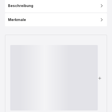
Platten
Beschreibung
Snack
Collection
XA8101F0
Merkmale